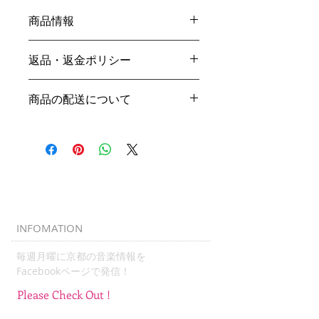
商品情報
W345 H355 D100mm
返品・返金ポリシー
厚み 10オンス
コットン
商品に重大な損傷等があった場合、ご
商品の配送について
連絡ください。交換、返品、返金のご
相談をさせて頂きます。
国内一律配送料200円
kyotomusicchannel@gmail.com
毎週水曜発送
簡易包装
INFOMATION
毎週月曜に京都の音楽情報を
​Facebookページで発信！
Please Check Out !