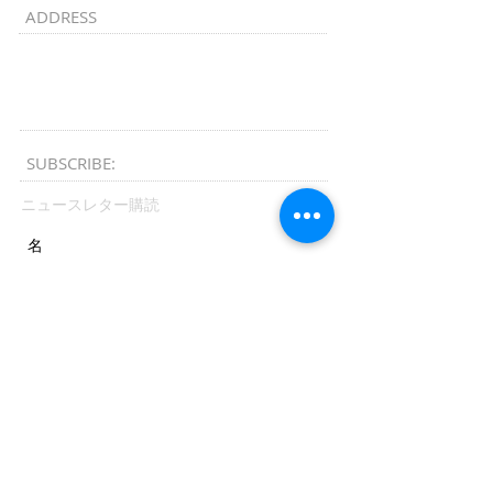
ADDRESS
Kyoto​, Japan
kyotomusicchannel@gmail.com
SUBSCRIBE:​​
ニュースレター購読
送信