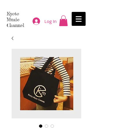
Kyoto
Music
Log In
Channel